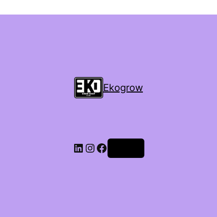
Ekogrow
Accedi