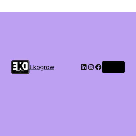
Ekogrow
Accedi