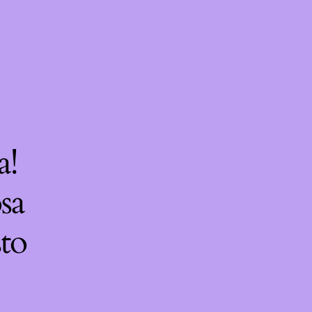
a!
sa
sto