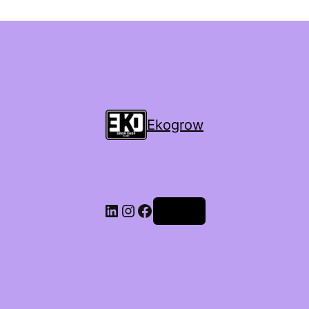
Ekogrow
Accedi