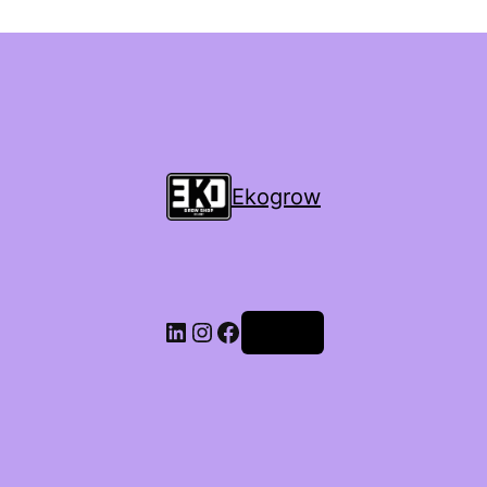
Ekogrow
Accedi