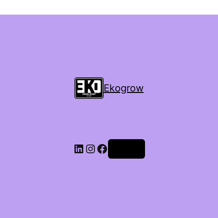
Ekogrow
Accedi