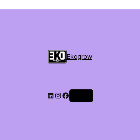
Ekogrow
Accedi