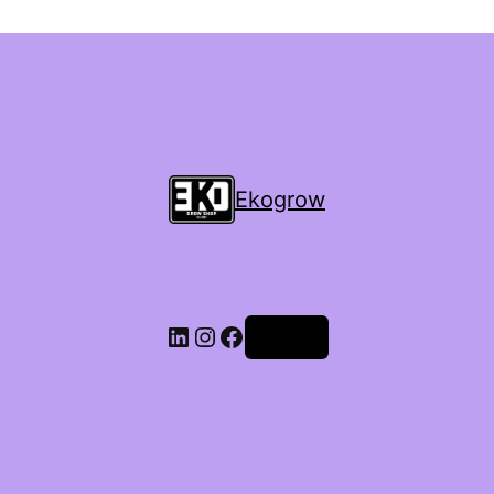
Ekogrow
Accedi