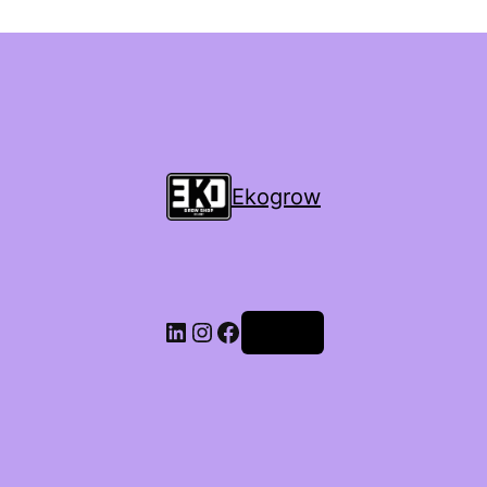
Ekogrow
Accedi