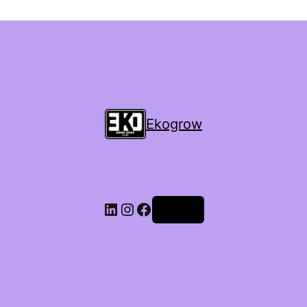
Ekogrow
Accedi