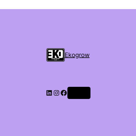
Ekogrow
Accedi