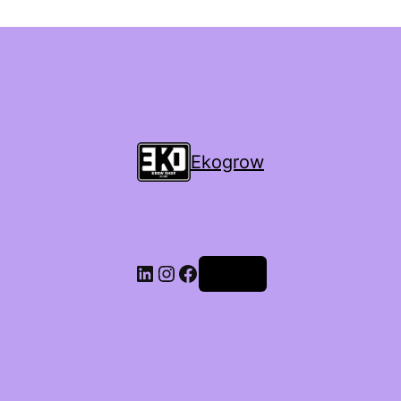
Ekogrow
Accedi