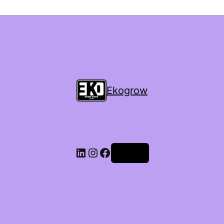
Ekogrow
Accedi