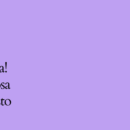
a!
sa
sto