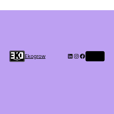
Ekogrow
Accedi