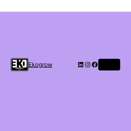
Ekogrow
Accedi