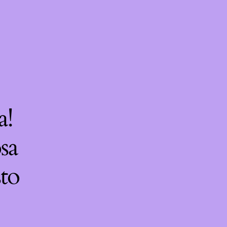
a!
sa
sto