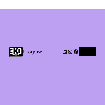
Ekogrow
Accedi