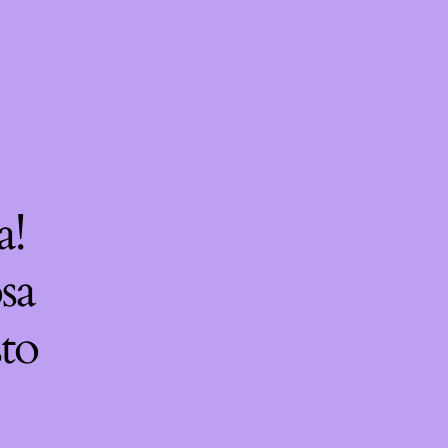
a!
sa
sto