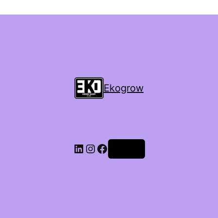
Ekogrow
Accedi