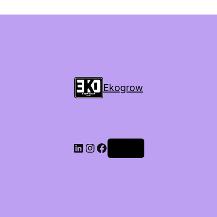
Ekogrow
Accedi