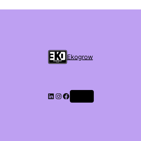
Ekogrow
Accedi