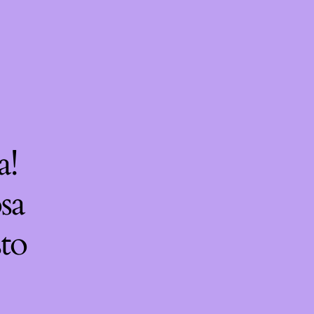
a!
sa
sto