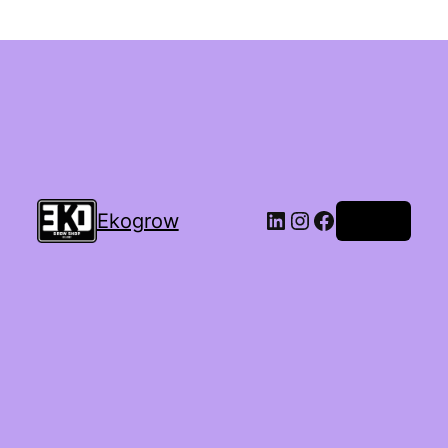
Ekogrow
Accedi