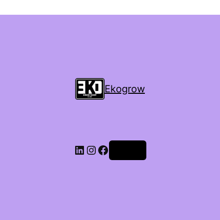
Ekogrow
Accedi