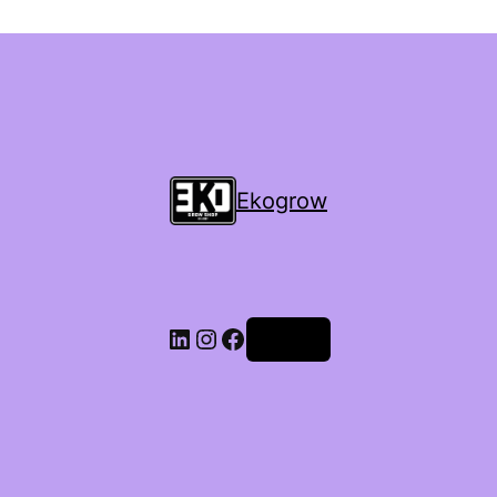
Ekogrow
Accedi