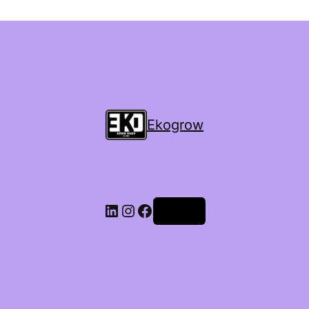
Ekogrow
Accedi