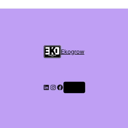
Ekogrow
Accedi