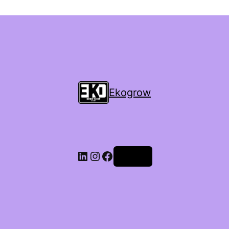
Ekogrow
Accedi