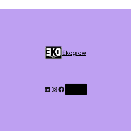
Ekogrow
Accedi