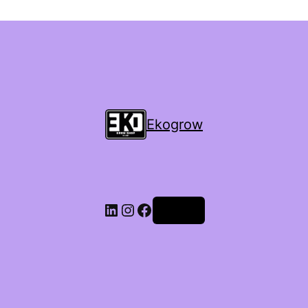
Ekogrow
Accedi