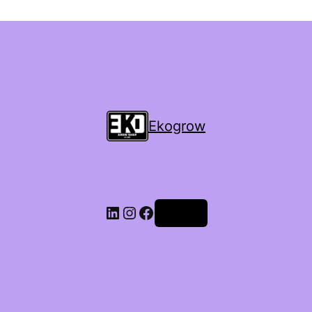
Ekogrow
Accedi