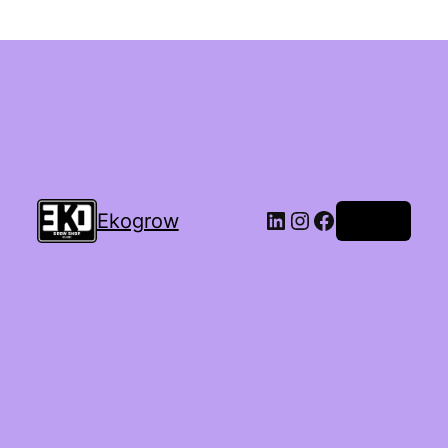
Ekogrow
Accedi