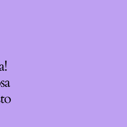
a!
sa
sto