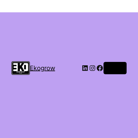
Ekogrow
Accedi