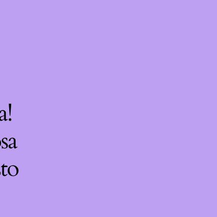
a!
sa
sto