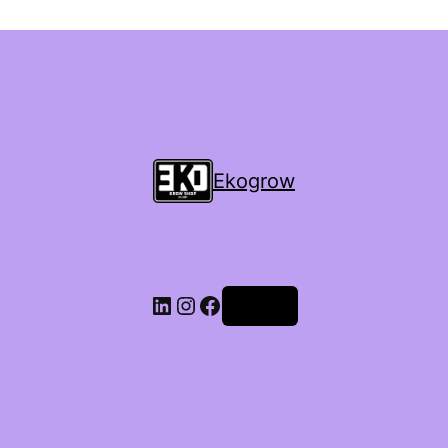
Ekogrow
Accedi