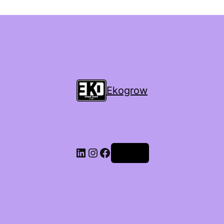
Ekogrow
Accedi