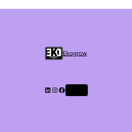
Ekogrow
Accedi