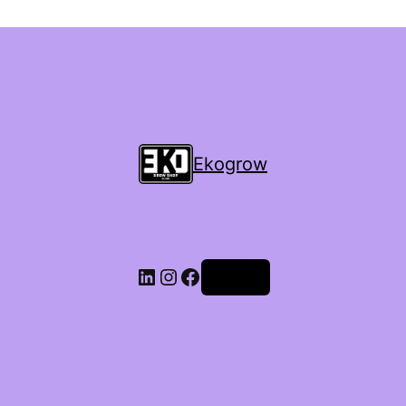
Ekogrow
Accedi