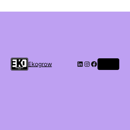
Ekogrow
Accedi