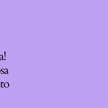
a!
sa
sto