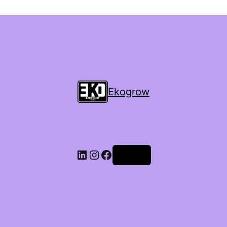
Ekogrow
Accedi