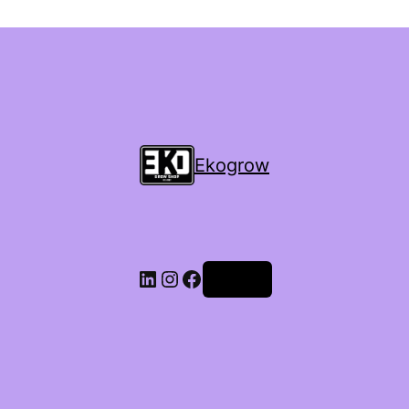
Ekogrow
Accedi