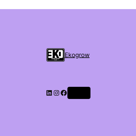
Ekogrow
Accedi