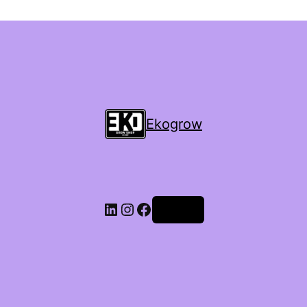
Ekogrow
Accedi