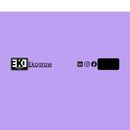
Ekogrow
Accedi