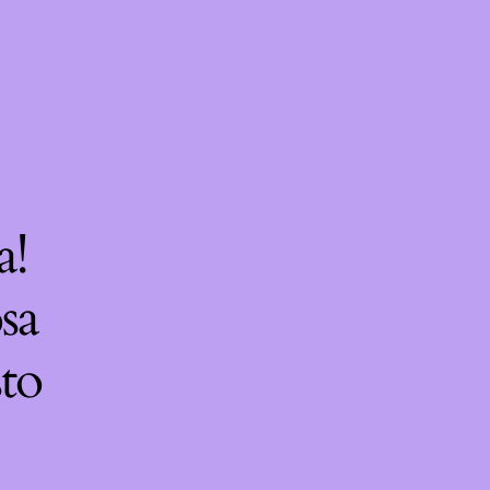
a!
sa
sto