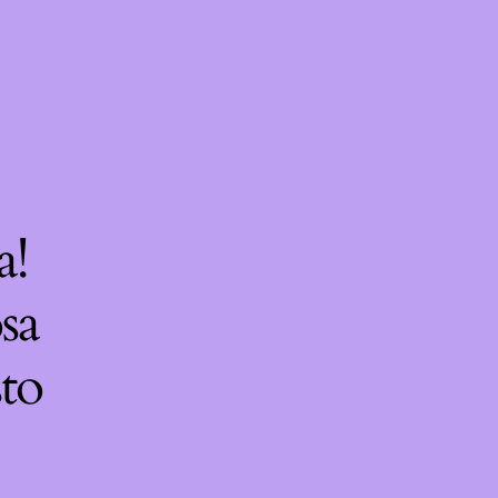
a!
sa
sto