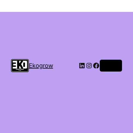
Ekogrow
Accedi