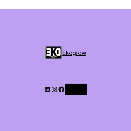
Ekogrow
Accedi