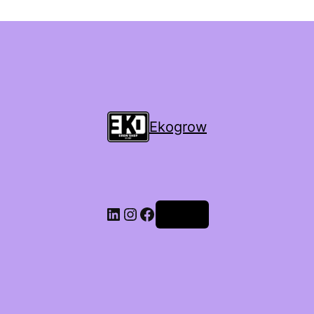
Ekogrow
Accedi