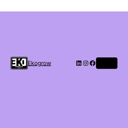
Ekogrow
Accedi