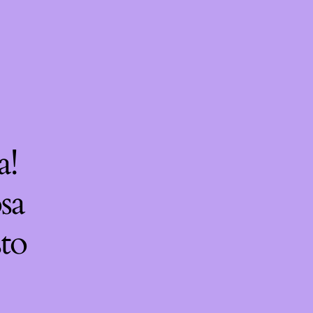
a!
sa
sto