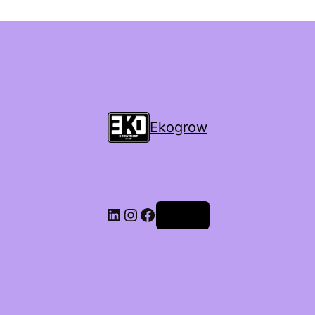
Ekogrow
Accedi