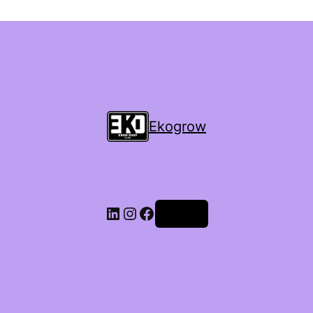
Ekogrow
Accedi