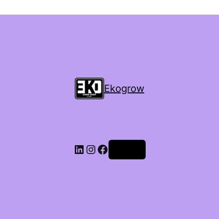
Ekogrow
Accedi