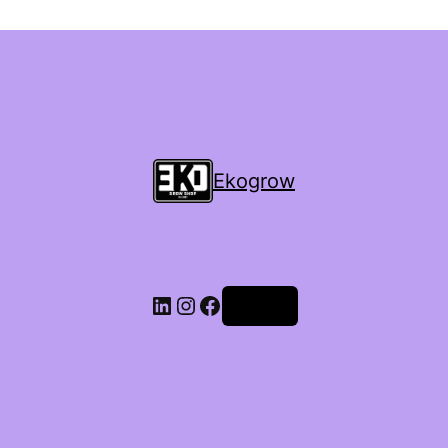
Ekogrow
Accedi