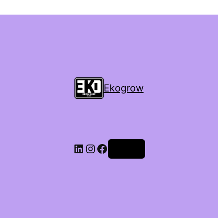
Ekogrow
Accedi