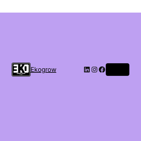
Ekogrow
Accedi