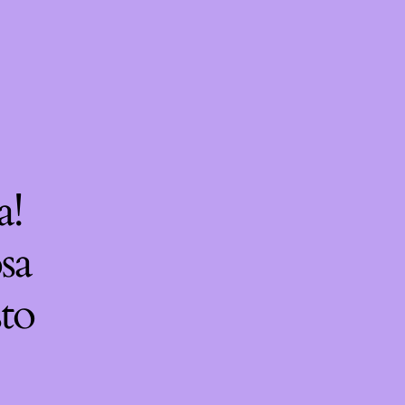
a!
sa
sto