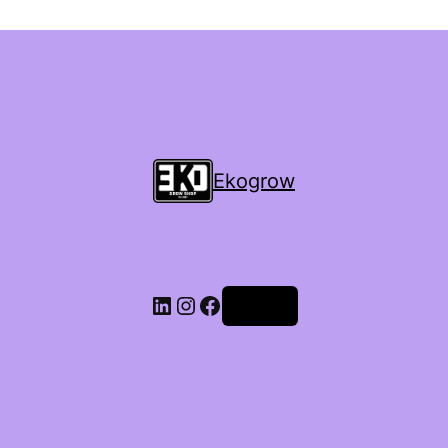
Ekogrow
Accedi